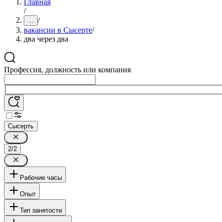
Главная
/
/
...
вакансии в Сысерте
/
два через два
Профессия, должность или компания
Сысерть
2/2
Рабочие часы
Опыт
Тип занятости