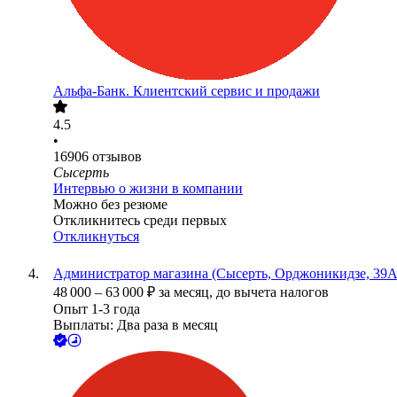
Альфа-Банк. Клиентский сервис и продажи
4.5
•
16906
отзывов
Сысерть
Интервью о жизни в компании
Можно без резюме
Откликнитесь среди первых
Откликнуться
Администратор магазина (Сысерть, Орджоникидзе, 39А
48 000
–
63 000
₽
за месяц,
до вычета налогов
Опыт 1-3 года
Выплаты: Два раза в месяц