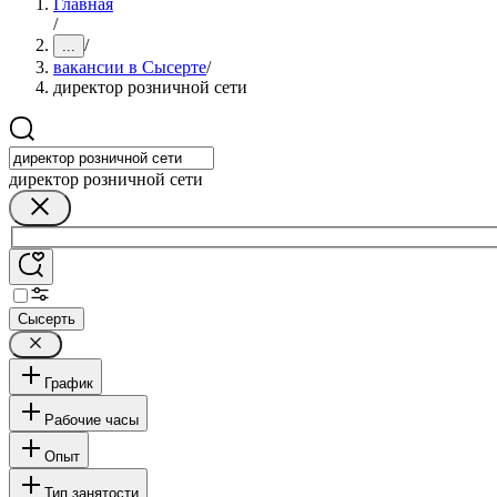
Главная
/
/
...
вакансии в Сысерте
/
директор розничной сети
директор розничной сети
Сысерть
График
Рабочие часы
Опыт
Тип занятости