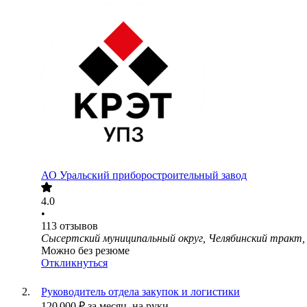
АО
Уральский приборостроительный завод
4.0
•
113
отзывов
Сысертский муниципальный округ, Челябинский тракт, 
Можно без резюме
Откликнуться
Руководитель отдела закупок и логистики
120 000
₽
за месяц,
на руки